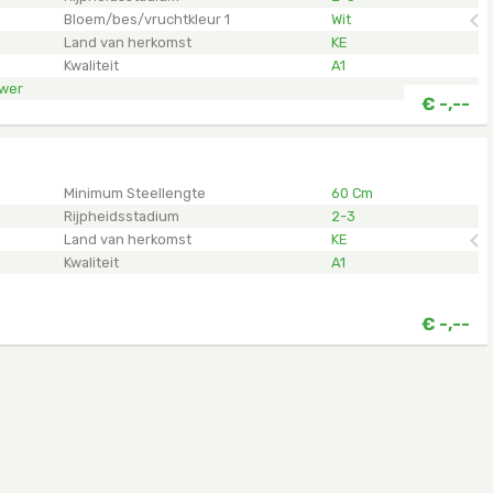
Bloem/bes/vruchtkleur 1
Wit
Land van herkomst
KE
Kwaliteit
A1
ower
€
-,--
en.
Minimum Steellengte
60 Cm
Rijpheidsstadium
2-3
Land van herkomst
KE
Kwaliteit
A1
€
-,--