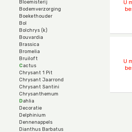
U m
Bloemisterij
be
Bodemverzorging
Boekethouder
Bol
Bolchrys (k)
Bouvardia
Ornit
Brassica
U mo
Bromelia
Bruiloft
U m
C
actus
be
Chrysant 1 Pit
Chrysant Jaarrond
Chrysant Santini
Chrysanthemum
D
ahlia
Decoratie
Delphinium
Dennenappels
Dianthus Barbatus