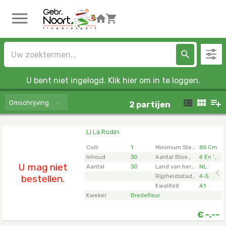
U bent niet ingelogd. Klik hier om in te loggen.
Omschrijving
2
partijen
Li La Rodin
Li La Rodin
U moet ingelogd zijn om te kunnen kopen.
Klik hier
Colli
1
Minimum Steellengte
85 Cm
om in te loggen.
Inhoud
30
Aantal Bloemknoppen Snijbloemen
4 En 'op'
U mag niet
Aantal
30
Land van herkomst
NL
bestellen.
Rijpheidsstadium
4-5
Kwaliteit
A1
Kweker
Bredefleur
€
-,--