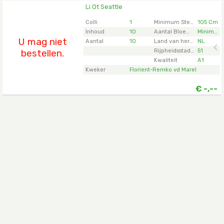
Li Ot Seattle
Li Ot Seattle
U moet ingelogd zijn om te kunnen kopen.
Klik hier
Colli
1
Minimum Steellengte
105 Cm
om in te loggen.
Inhoud
10
Aantal Bloemknoppen Snijbloemen
Minimaal 51
U mag niet
Aantal
10
Land van herkomst
NL
bestellen.
Rijpheidsstadium
51
Kwaliteit
A1
Kweker
Florient-Remko vd Marel
€
-,--