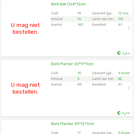
Berk Bak D24*12cm
Berk Bak D24*12cm
U moet ingelogd zijn om te kunnen kopen.
Klik hier
Colli
14
Gewicht (gemiddeld)
12 Gram
om in te loggen.
Inhoud
10
Land van herkomst
CN
U mag niet
Aantal
140
Kwaliteit
A1
bestellen.
€
-,--
Berk Planter 20*11*9cm
Berk Planter 20*11*9cm
U moet ingelogd zijn om te kunnen kopen.
Klik hier
Colli
10
Gewicht (gemiddeld)
9 Gram
om in te loggen.
Inhoud
4
Land van herkomst
NL
U mag niet
Aantal
40
Kwaliteit
A1
bestellen.
€
-,--
Berk Planter 30*12*9cm
Berk Planter 30*12*9cm
U moet ingelogd zijn om te kunnen kopen.
Klik hier
Colli
11
Gewicht (gemiddeld)
9 Gram