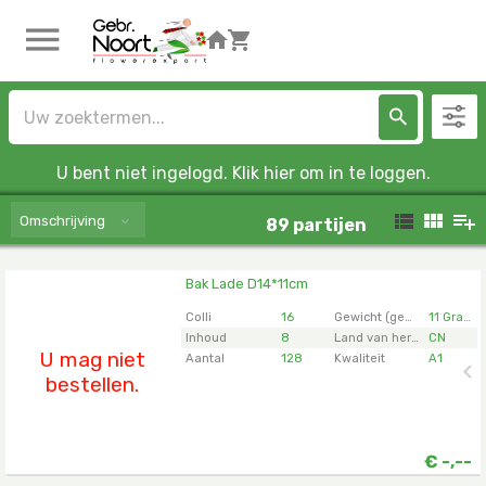
U bent niet ingelogd. Klik hier om in te loggen.
Omschrijving
89
partijen
Bak Lade D14*11cm
Bak Lade D14*11cm
U moet ingelogd zijn om te kunnen kopen.
Klik hier
Colli
16
Gewicht (gemiddeld)
11 Gram
om in te loggen.
Inhoud
8
Land van herkomst
CN
U mag niet
Aantal
128
Kwaliteit
A1
bestellen.
€
-,--