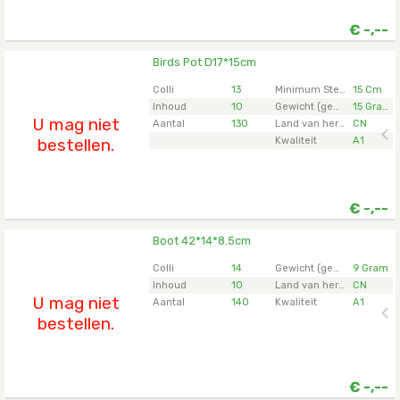
€
-,--
Birds Pot D17*15cm
Birds Pot D17*15cm
U moet ingelogd zijn om te kunnen kopen.
Klik hier
Colli
13
Minimum Steellengte
15 Cm
om in te loggen.
Inhoud
10
Gewicht (gemiddeld)
15 Gram
U mag niet
Aantal
130
Land van herkomst
CN
bestellen.
Kwaliteit
A1
€
-,--
Boot 42*14*8.5cm
Boot 42*14*8.5cm
U moet ingelogd zijn om te kunnen kopen.
Klik hier
Colli
14
Gewicht (gemiddeld)
9 Gram
om in te loggen.
Inhoud
10
Land van herkomst
CN
U mag niet
Aantal
140
Kwaliteit
A1
bestellen.
€
-,--