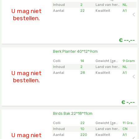
om in te loggen.
Inhoud
2
Land van herkomst
NL
U mag niet
Aantal
22
Kwaliteit
A1
bestellen.
€
--,--
Berk Planter 40*12*9cm
Berk Planter 40*12*9cm
U moet ingelogd zijn om te kunnen kopen.
Klik hier
Colli
14
Gewicht (gemiddeld)
9 Gram
om in te loggen.
Inhoud
2
Land van herkomst
NL
U mag niet
Aantal
28
Kwaliteit
A1
bestellen.
€
-,--
Birds Bak 22*18*11cm
Birds Bak 22*18*11cm
U moet ingelogd zijn om te kunnen kopen.
Klik hier
Colli
22
Gewicht (gemiddeld)
11 Gram
om in te loggen.
Inhoud
10
Land van herkomst
CN
U mag niet
Aantal
220
Kwaliteit
A1