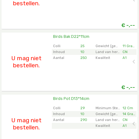
bestellen.
€
-,--
Birds Bak D22*11cm
Birds Bak D22*11cm
U moet ingelogd zijn om te kunnen kopen.
Klik hier
Colli
25
Gewicht (gemiddeld)
11 Gram
om in te loggen.
Inhoud
10
Land van herkomst
CN
U mag niet
Aantal
250
Kwaliteit
A1
bestellen.
€
-,--
Birds Pot D13*14cm
Birds Pot D13*14cm
U moet ingelogd zijn om te kunnen kopen.
Klik hier
Colli
29
Minimum Steellengte
12 Cm
om in te loggen.
Inhoud
10
Gewicht (gemiddeld)
14 Gram
U mag niet
Aantal
290
Land van herkomst
CN
bestellen.
Kwaliteit
A1