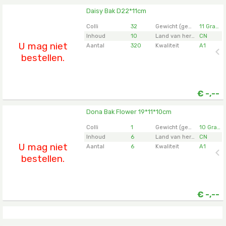
Daisy Bak D22*11cm
Daisy Bak D22*11cm
U moet ingelogd zijn om te kunnen kopen.
Klik hier
Colli
32
Gewicht (gemiddeld)
11 Gram
om in te loggen.
Inhoud
10
Land van herkomst
CN
U mag niet
Aantal
320
Kwaliteit
A1
bestellen.
€
-,--
Dona Bak Flower 19*11*10cm
Dona Bak Flower 19*11*10cm
U moet ingelogd zijn om te kunnen kopen.
Klik hier
Colli
1
Gewicht (gemiddeld)
10 Gram
om in te loggen.
Inhoud
6
Land van herkomst
CN
U mag niet
Aantal
6
Kwaliteit
A1
bestellen.
€
-,--