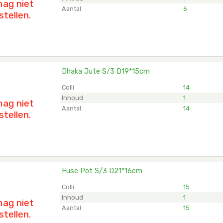
ag niet
Aantal
6
stellen.
Dhaka Jute S/3 D19*15cm
 Jute S/3 D19*15cm
et ingelogd zijn om te kunnen kopen.
Klik hier om in te logg
Colli
14
Inhoud
1
ag niet
Aantal
14
stellen.
Fuse Pot S/3 D21*16cm
Pot S/3 D21*16cm
et ingelogd zijn om te kunnen kopen.
Klik hier om in te logg
Colli
15
Inhoud
1
ag niet
Aantal
15
stellen.