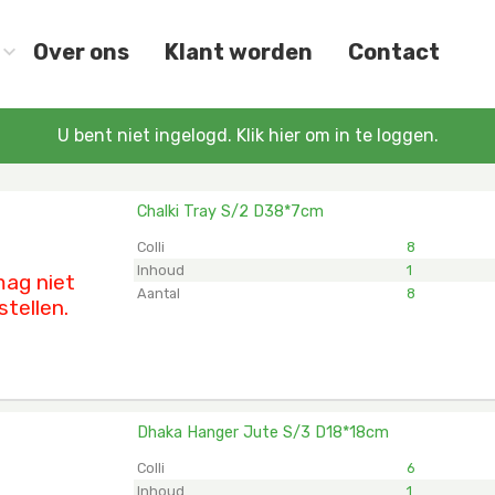
Over ons
Klant worden
Contact
U bent niet ingelogd. Klik hier om in te loggen.
Chalki Tray S/2 D38*7cm
i Tray S/2 D38*7cm
et ingelogd zijn om te kunnen kopen.
Klik hier om in te logg
Colli
8
Inhoud
1
ag niet
Aantal
8
stellen.
Dhaka Hanger Jute S/3 D18*18cm
 Hanger Jute S/3 D18*18cm
et ingelogd zijn om te kunnen kopen.
Klik hier om in te logg
Colli
6
Inhoud
1