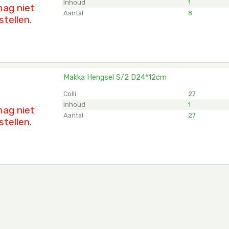
Inhoud
1
ag niet
Aantal
8
stellen.
Makka Hengsel S/2 D24*12cm
 Hengsel S/2 D24*12cm
et ingelogd zijn om te kunnen kopen.
Klik hier om in te logg
Colli
27
Inhoud
1
ag niet
Aantal
27
stellen.