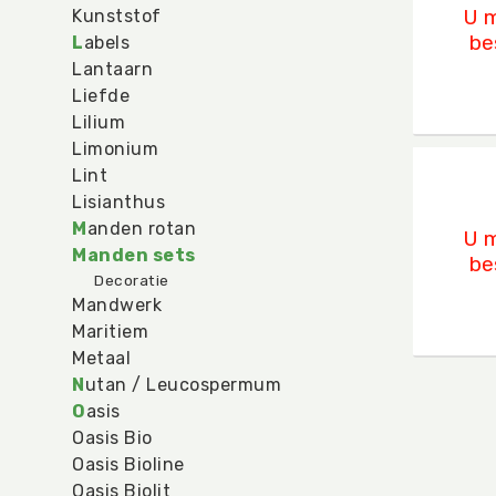
U m
Kunststof
be
L
abels
Lantaarn
Liefde
Lilium
Limonium
Makka
Lint
U mo
Lisianthus
M
anden rotan
U m
Manden sets
be
Decoratie
Mandwerk
Maritiem
Metaal
N
utan / Leucospermum
O
asis
Oasis Bio
Oasis Bioline
Oasis Biolit