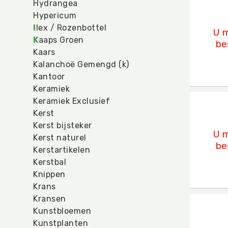
Makk
Hydrangea
U mo
Hypericum
I
lex / Rozenbottel
U m
K
aaps Groen
be
Kaars
Kalanchoë Gemengd (k)
Kantoor
Keramiek
Keramiek Exclusief
Makk
Kerst
U mo
Kerst bijsteker
U m
Kerst naturel
be
Kerstartikelen
Kerstbal
Knippen
Krans
Kransen
Makka
Kunstbloemen
U mo
Kunstplanten