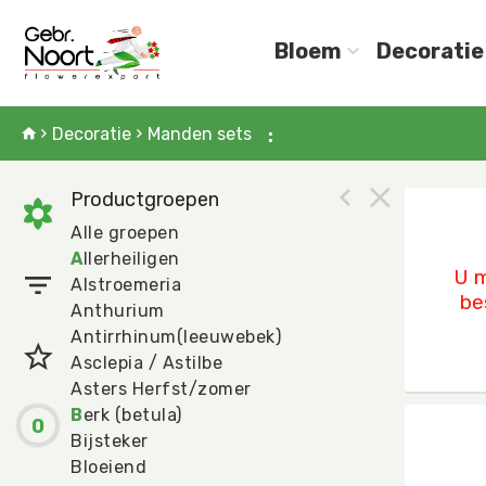
Bloem
Decoratie
Decoratie
Manden sets
:
Productgroepen
Chalk
Alle groepen
U mo
A
llerheiligen
U m
Alstroemeria
be
Anthurium
Antirrhinum(leeuwebek)
Asclepia / Astilbe
Asters Herfst/zomer
B
erk (betula)
0
Dhaka
Bijsteker
U mo
Bloeiend