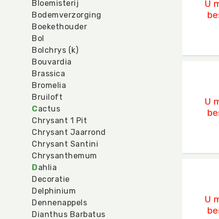
U m
Bloemisterij
be
Bodemverzorging
Boekethouder
Bol
Bolchrys (k)
Bouvardia
Dhaka
Brassica
U mo
Bromelia
Bruiloft
U m
C
actus
be
Chrysant 1 Pit
Chrysant Jaarrond
Chrysant Santini
Chrysanthemum
D
ahlia
Fuse 
Decoratie
U mo
Delphinium
U m
Dennenappels
be
Dianthus Barbatus