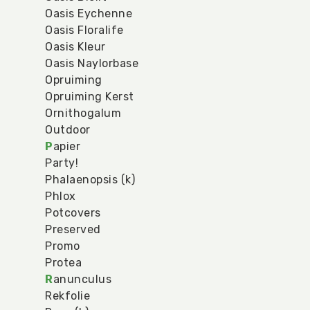
Oasis Eychenne
Oasis Floralife
Oasis Kleur
Oasis Naylorbase
Opruiming
Opruiming Kerst
Ornithogalum
Outdoor
P
apier
Party!
Phalaenopsis (k)
Phlox
Potcovers
Preserved
Promo
Protea
R
anunculus
Rekfolie