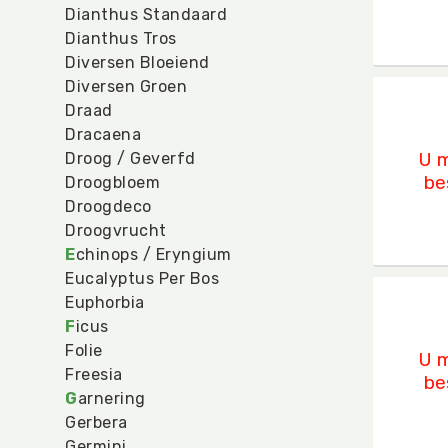
Dianthus Standaard
Dianthus Tros
Diversen Bloeiend
Diversen Groen
Happ
Draad
U mo
Dracaena
U m
Droog / Geverfd
be
Droogbloem
Droogdeco
Droogvrucht
E
chinops / Eryngium
Eucalyptus Per Bos
Hengs
Euphorbia
U mo
F
icus
Folie
U m
Freesia
be
G
arnering
Gerbera
Germini