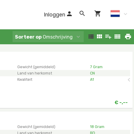
Inloggen
Sorteer op
Omschrijving
en.
Gewicht (gemiddeld)
7 Gram
Land van herkomst
CN
Kwaliteit
A1
€
-,--
en.
Gewicht (gemiddeld)
18 Gram
Land van herkomst
BD