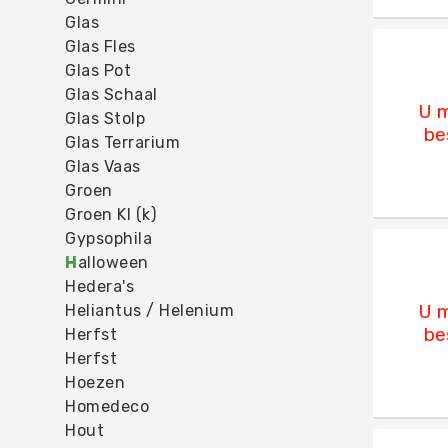
Glas
Glas Fles
Ido P
Glas Pot
U mo
Glas Schaal
U m
Glas Stolp
be
Glas Terrarium
Glas Vaas
Groen
Groen Kl (k)
Gypsophila
Makk
H
alloween
U mo
Hedera's
U m
Heliantus / Helenium
be
Herfst
Herfst
Hoezen
Homedeco
Hout