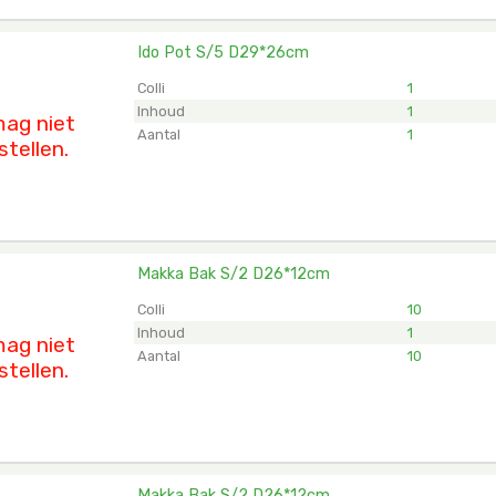
Ido Pot S/5 D29*26cm
ot S/5 D29*26cm
et ingelogd zijn om te kunnen kopen.
Klik hier om in te logg
Colli
1
Inhoud
1
ag niet
Aantal
1
stellen.
Makka Bak S/2 D26*12cm
a Bak S/2 D26*12cm
et ingelogd zijn om te kunnen kopen.
Klik hier om in te logg
Colli
10
Inhoud
1
ag niet
Aantal
10
stellen.
Makka Bak S/2 D26*12cm