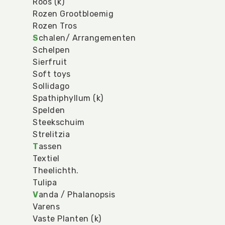
Roos (k)
Rozen Grootbloemig
Rozen Tros
S
chalen/ Arrangementen
Schelpen
Sierfruit
Soft toys
Sollidago
Spathiphyllum (k)
Spelden
Steekschuim
Strelitzia
T
assen
Textiel
Theelichth.
Tulipa
V
anda / Phalanopsis
Varens
Vaste Planten (k)