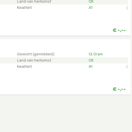
Land van herkomst
CN
Kwaliteit
A1
€
-,--
en.
Gewicht (gemiddeld)
12 Gram
Land van herkomst
CN
Kwaliteit
A1
€
-,--