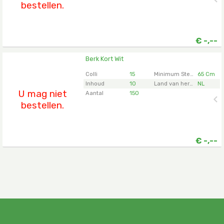
bestellen.
€
-,--
Berk Kort Wit
Berk Kort Wit
U moet ingelogd zijn om te kunnen kopen.
Klik hier
Colli
15
Minimum Steellengte
65 Cm
om in te loggen.
Inhoud
10
Land van herkomst
NL
U mag niet
Aantal
150
bestellen.
€
-,--