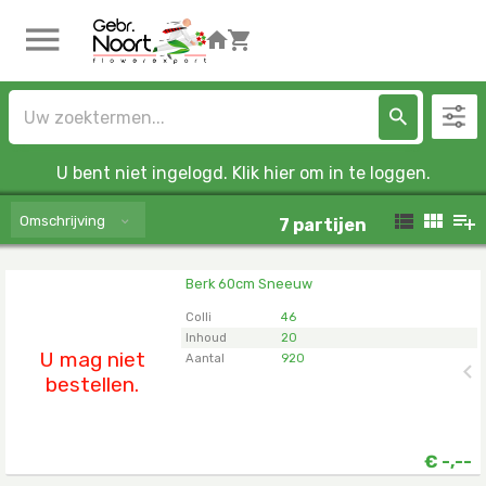
U bent niet ingelogd. Klik hier om in te loggen.
Omschrijving
7
partijen
Berk 60cm Sneeuw
Berk 60cm Sneeuw
U moet ingelogd zijn om te kunnen kopen.
Klik hier
Colli
46
om in te loggen.
Inhoud
20
U mag niet
Aantal
920
bestellen.
€
-,--