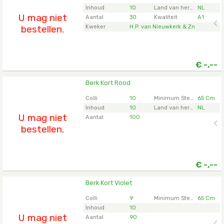
om in te loggen.
Inhoud
10
Land van herkomst
NL
U mag niet
Aantal
30
Kwaliteit
A1
bestellen.
Kweker
H.P. van Nieuwkerk & Zn
€
-,--
Berk Kort Rood
Berk Kort Rood
U moet ingelogd zijn om te kunnen kopen.
Klik hier
Colli
10
Minimum Steellengte
65 Cm
om in te loggen.
Inhoud
10
Land van herkomst
NL
U mag niet
Aantal
100
bestellen.
€
-,--
Berk Kort Violet
Berk Kort Violet
U moet ingelogd zijn om te kunnen kopen.
Klik hier
Colli
9
Minimum Steellengte
65 Cm
om in te loggen.
Inhoud
10
U mag niet
Aantal
90