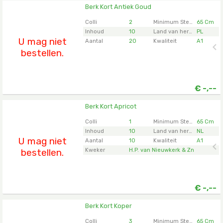
Berk Kort Antiek Goud
Berk Kort Antiek Goud
U moet ingelogd zijn om te kunnen kopen.
Klik hier
Colli
2
Minimum Steellengte
65 Cm
om in te loggen.
Inhoud
10
Land van herkomst
PL
U mag niet
Aantal
20
Kwaliteit
A1
bestellen.
€
-,--
Berk Kort Apricot
Berk Kort Apricot
U moet ingelogd zijn om te kunnen kopen.
Klik hier
Colli
1
Minimum Steellengte
65 Cm
om in te loggen.
Inhoud
10
Land van herkomst
NL
U mag niet
Aantal
10
Kwaliteit
A1
bestellen.
Kweker
H.P. van Nieuwkerk & Zn
€
-,--
Berk Kort Koper
Berk Kort Koper
U moet ingelogd zijn om te kunnen kopen.
Klik hier
Colli
3
Minimum Steellengte
65 Cm